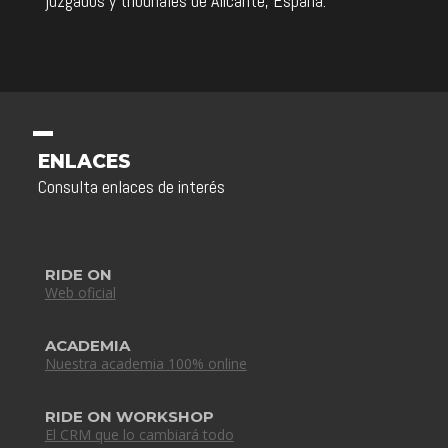
juzgados y tribunales de Alicante, España.
ENLACES
Consulta enlaces de interés
RIDE ON
Web oficial
ACADEMIA
Nuestra academia 100% online
RIDE ON WORKSHOP
El CRM que lo cambiará todo